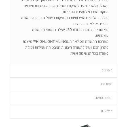
פאנל סולארי מיועד להפקת חשמל מאור השמש ומהווים את
המקור המרכזי לטעינת הסוללות.
סוללות הליתיום האיכותיות המספקות חשמל גם בתנאי תאורה
דלילים או לאחר ימי גשם.
גוף התאורה מצויד בנורת LED יעילה המספקת תאורה
עוצמתית.
מערכת התאורה הסולארית HIGHLIGHT ML-NGL™ מייצגת
פתרון חכם ויעיל לתאורה חיצונית המבטיחה עמידות ויכולת
פעולה בכל תנאי מזג אוויר.
מאפיינים
מפרט טכני
הוראות התקנה
קבצי IES