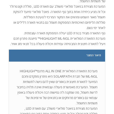
של תשתיות החשמל.
המערכת מצוידת בפאנל סולארי משולב עם תאורת LED , סוללה וקונטרולר
וכל זה מגיע כיחידה אחת בתוך גוף התאורה. פאנל סולארי מיועד להפקת
חשמל מאור השמש ומהווים את המקור המרכזי לטעינת הסוללות.
סוללות הליתיום האיכותיות המספקות חשמל גם בתנאי תאורה דלילים או
לאחר ימי גשם.
גוף התאורה מצויד בנורת LED יעילה המספקת תאורה עוצמתית.
מערכת התאורה הסולארית HIGHLIGHT ML-NGL™ מייצגת פתרון חכם
ויעיל לתאורה חיצונית המבטיחה עמידות ויכולת פעולה בכל תנאי מזג אוויר.
תיאור המוצר
מערכת התאורה הסולארית ALL IN ONE מדגם™HIGHLIGH
ML-NGL של חברת SOLARPATH היא פתרון מתקדם וחכם
המיועד לתאורת חיצונית באזורים שאין להם גישה לתשתיות
חשמל. המערכת מאפשרת פעולה עצמאית ואינה תלויה בחיבור
לרשת חשמל, מה שמקנה לה גמישות רבה ויכולת פעולה באופן
עצמאי גם באזורים מרוחקים או בתנאים של אי זמינות של
תשתיות החשמל.
המערכת מצוידת בפאנל סולארי משולב עם תאורת LED ,
סוללה וקונטרולר וכל זה מגיע כיחידה אחת בתוך גוף התאורה.