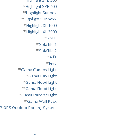
Highlight SPB 30
0™
™
Highlight SPB 400
™
Highlight Sunbox
™
Highlight Sunbox2
™
Highlight XL-1000
™
Highlight XL-2000
™
SP-LP
™
SolaTile 1
™
SolaTile 2
™
Alfa
™
Find
™
Gama Canopy Light
™
Gama Bay Light
™
Gama Flood Light
™
Gama Flood Light
™
Gama Parking Light
™
Gama Wall Pack
P-OPS Outdoor Parking System