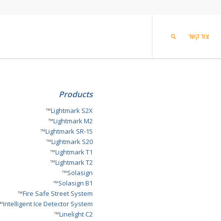
צור קשר
Products
™
Lightmark S2X
™
Lightmark M2
™
Lightmark SR-15
™
Lightmark S20
™
Lightmark T1
™
Lightmark T2
™
Solasign
™
Solasign B1
™
Fire Safe Street System
™
Intelligent Ice Detector System
™
Linelight C2