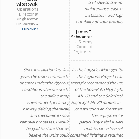
trail, due to the no-
Wlostowski
maintenance, ease of
Operations
Director at
installation, and high
Binghamton
durability of your product…
University
–
FunkyInc
James T.
Schwantes
U.S. Army
Corps of
Engineers
Since installation late last
As the Logistics Manager for
year, the units continue to
the Lagoons Project I can
operate under the rigorous
strongly recommend the use
conditions of exposure to
of the SolarPath HighLight
the airline ramp
ML-60 and the SolarPath
environment, including
HighLight ML-80 models in a
runway deicing chemicals
construction environment.
and mechanical snow
This equipment is
removal processes. I would
particularly helpful were
be glad to state that we
maintenance free self
believe the units could
contained lighting is required