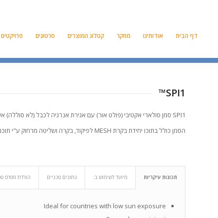
דף הבית
אודותינו
מחקר
קטלוג המוצרים
סרטונים
פרויקטים
SPI1™
SPI1 סמן סולארי אקטיבי (פולט אור) עם אגירת אנרגיה לכבל (לא סוללה) אשר מאריך את חיי המוצר.הסמן חד/דו כיווני, הארה קבוע/מהבהבת להתקנה בגובה המיסעה, צבע על פי בחירת המזמין.
הסמן כולל בתוכו יחידת בקרת MESH לפיקוד, בקרה ושליטה מרחוק ע"י תוכנה, ללא שימוש בכבלים.
תכונות עיקריות
מיועד לשימוש ב:
נתונים טכניים
הורדת מפרט טכ
Ideal for countries with low sun exposure