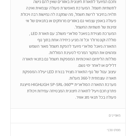
וחכם המיועד לתאורת חיצונית באזורים שאין להם גישה
לתשתיות חשמל. המערכת מאפשרת פעולה עצמאית ואינה
תלויה בחיבור לרשת חשמל, מה שמקנה לה גמישות רבה ויכולת
פעולה באופן עצמאי גם באזורים מרוחקים או בתנאים של אי
זמינות של תשתיות החשמל.
המערכת מצוידת בפאנל סולארי משולב עם תאורת LED ,
סוללה וקונטרולר וכל זה מגיע כיחידה אחת בתוך גוף
התאורה.פאנל סולארי מיועד להפקת חשמל מאור השמש
ומהווים את המקור המרכזי לטעינת הסוללות.
סוללות הליתיום האיכותיות המספקות חשמל גם בתנאי תאורה
דלילים או לאחר ימי גשם.
עיצוב עגול של גוף התאורה מצויד בנורת LED יעילה המספקת
תאורה עוצמתית ל-360 מעלות.
מערכת התאורה הסולארית ™HIGHLIGH SP-SRL-360 מייצגת
פתרון חכם ויעיל לתאורה חיצונית המבטיחה עמידות ויכולת
פעולה בכל תנאי מזג אוויר.
מאפיינים
מפרט טכני