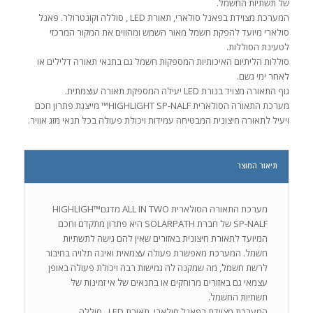
של תשתיות החשמל.
המערכת מצוידת בפאנל סולארי, תאורת LED , סוללה וקונטרולר. פאנל
סולארי מיועד להפקת חשמל מאור השמש ומהווים את המקור המרכזי
לטעינת הסוללות.
סוללות הליתיום האיכותיות המספקות חשמל גם בתנאי תאורה דלילים או
לאחר ימי גשם.
גוף התאורה מצויד בנורת LED יעילה המספקת תאורה עוצמתית.
מערכת התאורה הסולארית HIGHLIGHT SP-NALF™ מייצגת פתרון חכם
ויעיל לתאורה חיצונית המבטיחה עמידות ויכולת פעולה בכל תנאי מזג אוויר.
תיאור המוצר
מערכת התאורה הסולארית ALL IN TWO מדגם™HIGHLIGH
SP-NALF של חברת SOLARPATH היא פתרון מתקדם וחכם
המיועד לתאורת חיצונית באזורים שאין להם גישה לתשתיות
חשמל. המערכת מאפשרת פעולה עצמאית ואינה תלויה בחיבור
לרשת חשמל, מה שמקנה לה גמישות רבה ויכולת פעולה באופן
עצמאי גם באזורים מרוחקים או בתנאים של אי זמינות של
תשתיות החשמל.
המערכת מצוידת בפאנל סולארי, תאורת LED , סוללה