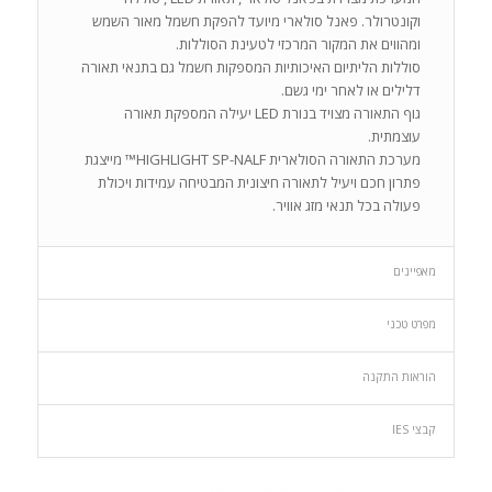
וקונטרולר. פאנל סולארי מיועד להפקת חשמל מאור השמש
ומהווים את המקור המרכזי לטעינת הסוללות.
סוללות הליתיום האיכותיות המספקות חשמל גם בתנאי תאורה
דלילים או לאחר ימי גשם.
גוף התאורה מצויד בנורת LED יעילה המספקת תאורה
עוצמתית.
מערכת התאורה הסולארית HIGHLIGHT SP-NALF™ מייצגת
פתרון חכם ויעיל לתאורה חיצונית המבטיחה עמידות ויכולת
פעולה בכל תנאי מזג אוויר.
מאפיינים
מפרט טכני
הוראות התקנה
קבצי IES