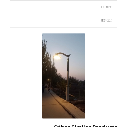
מפרט טכני
קבצי IES