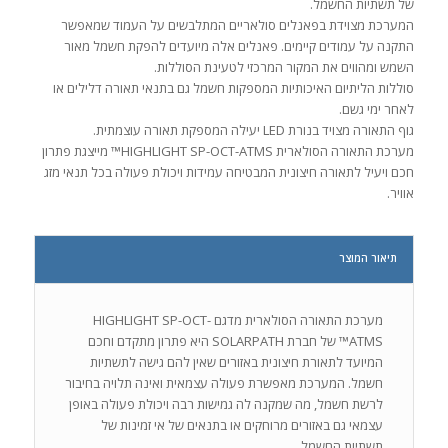
של תשתיות החשמל.
המערכת מצוידת בפאנלים סולאריים המתלבשים על העמוד שמאפשר
התקנה על עמודים קיימים. פאנלים אלה מיועדים להפקת חשמל מאור
השמש ומהווים את המקור המרכזי לטעינת הסוללות.
סוללות הליתיום האיכותיות המספקות חשמל גם בתנאי תאורה דלילים או
לאחר ימי גשם.
גוף התאורה מצויד בנורת LED יעילה המספקת תאורה עוצמתית.
מערכת התאורה הסולארית HIGHLIGHT SP-OCT-ATMS™ מייצגת פתרון
חכם ויעיל לתאורה חיצונית המבטיחה עמידות ויכולת פעולה בכל תנאי מזג
אוויר.
תיאור המוצר
מערכת התאורה הסולארית מדגם HIGHLIGHT SP-OCT-
ATMS™ של חברת SOLARPATH היא פתרון מתקדם וחכם
המיועד לתאורת חיצונית באזורים שאין להם גישה לתשתיות
חשמל. המערכת מאפשרת פעולה עצמאית ואינה תלויה בחיבור
לרשת חשמל, מה שמקנה לה גמישות רבה ויכולת פעולה באופן
עצמאי גם באזורים מרוחקים או בתנאים של אי זמינות של
תשתיות החשמל.