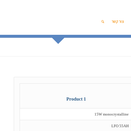
צור קשר
Product 1
15W monocrystalline
LFO 55AH