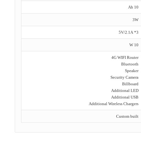
10 Ah
3W
3* 5V/2.1A
10 W
4G WIFI Router
Bluetooth
Speaker
Security Camera
Billboard
Additional LED
Additional USB
Additional Wireless Chargers
Custom built